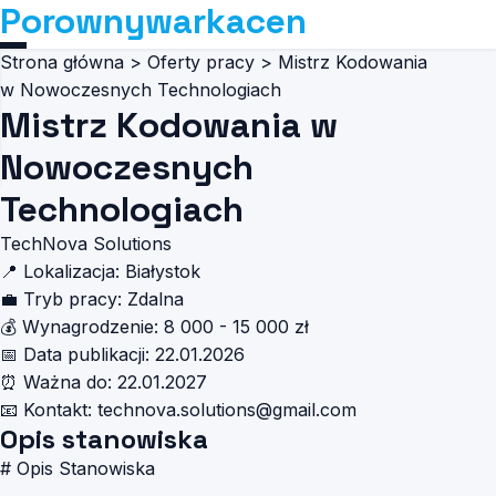
Porownywarkacen
Strona główna
>
Oferty pracy
>
Mistrz Kodowania
w Nowoczesnych Technologiach
Mistrz Kodowania w
Nowoczesnych
Technologiach
TechNova Solutions
📍
Lokalizacja:
Białystok
💼
Tryb pracy:
Zdalna
💰
Wynagrodzenie:
8 000 - 15 000 zł
📅
Data publikacji:
22.01.2026
⏰
Ważna do:
22.01.2027
📧
Kontakt:
technova.solutions@gmail.com
Opis stanowiska
# Opis Stanowiska